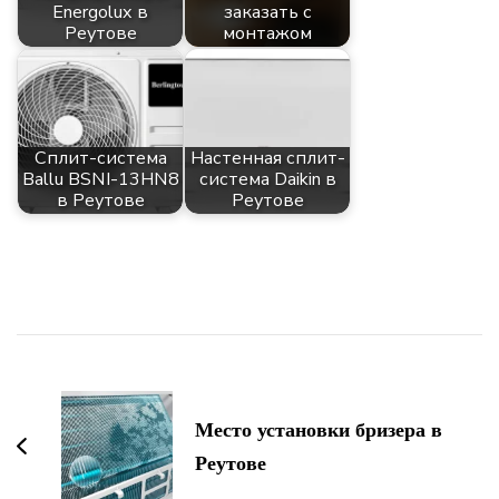
Energolux в
заказать с
Реутове
монтажом
Сплит-система
Настенная сплит-
Ballu BSNI-13HN8
система Daikin в
в Реутове
Реутове
Навигация
по
Место установки бризера в
записям
Реутове