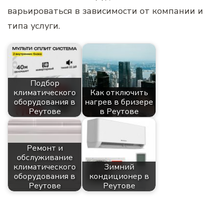
варьироваться в зависимости от компании и
типа услуги.
Подбор
климатического
Как отключить
оборудования в
нагрев в бризере
Реутове
в Реутове
Ремонт и
обслуживание
климатического
Зимний
оборудования в
кондиционер в
Реутове
Реутове