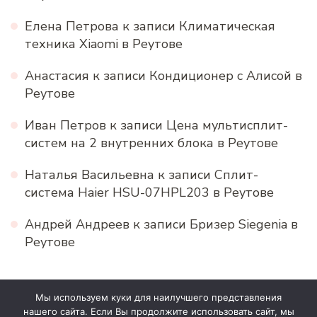
Елена Петрова
к записи
Климатическая
техника Xiaomi в Реутове
Анастасия
к записи
Кондиционер с Алисой в
Реутове
Иван Петров
к записи
Цена мультисплит-
систем на 2 внутренних блока в Реутове
Наталья Васильевна
к записи
Сплит-
система Haier HSU-07HPL203 в Реутове
Андрей Андреев
к записи
Бризер Siegenia в
Реутове
Мы используем куки для наилучшего представления
нашего сайта. Если Вы продолжите использовать сайт, мы
Акция!
Категории
Теги
Аттрибуты